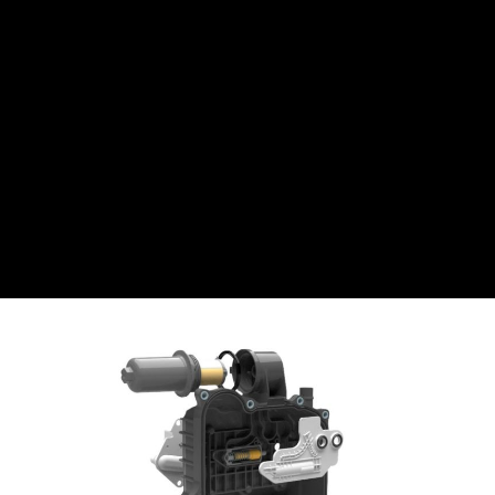
Aufgrund weiterer Design- und
Produktionsstandorte in den USA, China,
Mexiko und Tschechien sowie
Partnerunternehmen in Japan und Korea,
sind wir in der Lage, den globalen
Kundenanforderungen gerecht zu
werden.